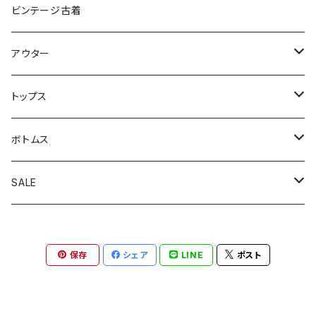
ビンテージ古着
アウター
アウトドアジャケット
トップス
カバーオール
カーディガン
ボトムス
コート
スウェット
オーバーオール
SALE
スイングトップジャケット
半袖シャツ
軍パン
アウター
保存
シェア
LINE
ポスト
テーラードジャケット
半袖Ｔ
スラックス
トップス
デニムジャケット
長袖シャツ
チノパン
ボトムス