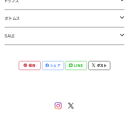
アウトドアジャケット
トップス
カバーオール
カーディガン
ボトムス
コート
スウェット
オーバーオール
SALE
スイングトップジャケット
半袖シャツ
軍パン
アウター
保存
シェア
LINE
ポスト
テーラードジャケット
半袖Ｔ
スラックス
トップス
デニムジャケット
長袖シャツ
チノパン
ボトムス
トラックジャケット
ニット・セーター
ジーンズ
ミリタリー
ロンＴ
ワークパンツ