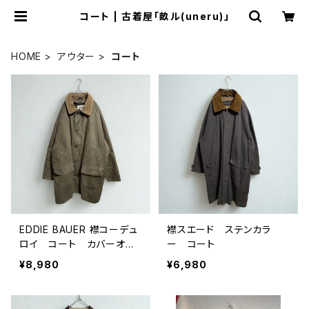
コート | 古着屋「畝ル(uneru)」
HOME
アウター
コート
EDDIE BAUER 襟コーデュ
襟スエード ステンカラ
ロイ コート カバーオー
ー コート
ル カーキ XL
¥8,980
¥6,980