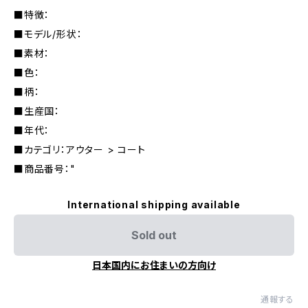
■特徴：
■モデル/形状：
■素材：
■色：
■柄：
■生産国：
■年代：
■カテゴリ：アウター > コート
■商品番号："
International shipping available
Sold out
日本国内にお住まいの方向け
通報する