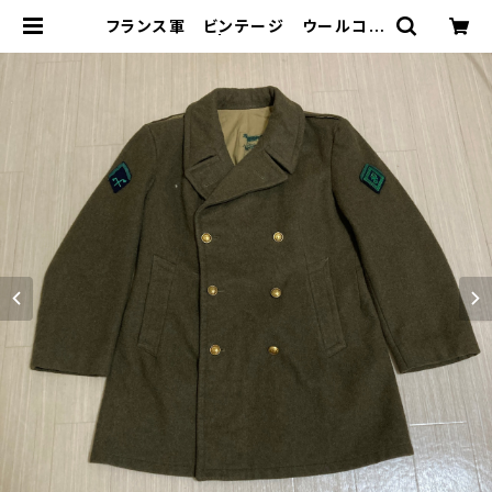
フランス軍 ビンテージ ウールコー
ト Pコート | 古着屋「畝ル(uner
u)」