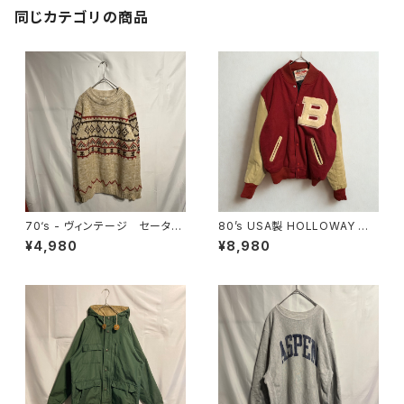
同じカテゴリの商品
70‘s - ヴィンテージ セータ
80’s USA製 HOLLOWAY スタ
ー ニット ノルディック
ジャン
¥4,980
¥8,980