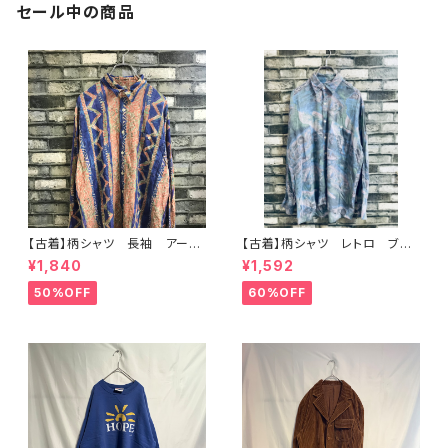
セール中の商品
【古着】柄シャツ 長袖 アー
【古着】柄シャツ レトロ ブル
ト レトロ クレイジー ブル
ー系 アート
¥1,840
¥1,592
ー レーヨン
50%OFF
60%OFF