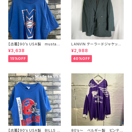
【古着】90’s USA製 mustan
LANVIN テーラードジャケット
gs ビンテージ tシャツ XL
ダークグリーン
¥3,638
¥2,988
ブルー
15%OFF
40%OFF
【古着】90‘s USA製 BILLS T
80‘s〜 ベルギー製 ビンテー