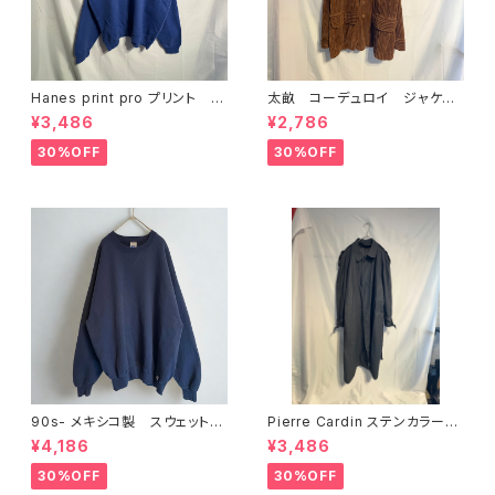
Hanes print pro プリント ス
太畝 コーデュロイ ジャケッ
ウェット L ブルー
ト ブラウン キャメル
¥3,486
¥2,786
30%OFF
30%OFF
90s- メキシコ製 スウェット
Pierre Cardin ステンカラー
Russel Athletic ネイビー
コート グレー
¥4,186
¥3,486
30%OFF
30%OFF