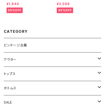
シャツ ビンテージ ブルー
ジ ユニフォーム ロンT パー
¥1,840
¥3,588
M
プル
50%OFF
40%OFF
CATEGORY
ビンテージ古着
アウター
アウトドアジャケット
トップス
カバーオール
カーディガン
ボトムス
コート
スウェット
オーバーオール
SALE