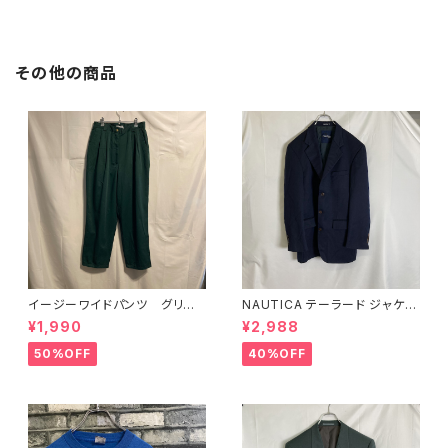
その他の商品
イージーワイドパンツ グリー
NAUTICA テーラード ジャケッ
ン
ト シングル ネイビー オーバー
¥1,990
¥2,988
サイズ
50%OFF
40%OFF