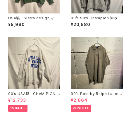
USA製 Sierra design マウ
80’s 90‘s Champion 染み込
ンテンジャケット グリーン S
みプリント リバースウィーブ
¥5,980
¥20,580
reverse weave
90‘s USA製 CHAMIPION リ
90’s Polo by Ralph Lauren
バースウィーブ カレッジ XX
ポロシャツ ベージュ
¥12,733
¥2,864
L
15%OFF
20%OFF