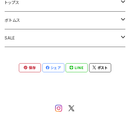
アウトドアジャケット
トップス
カバーオール
カーディガン
ボトムス
コート
スウェット
オーバーオール
SALE
スイングトップジャケット
半袖シャツ
軍パン
アウター
保存
シェア
LINE
ポスト
テーラードジャケット
半袖Ｔ
スラックス
トップス
デニムジャケット
長袖シャツ
チノパン
ボトムス
トラックジャケット
ニット・セーター
ジーンズ
ミリタリー
ロンＴ
ワークパンツ