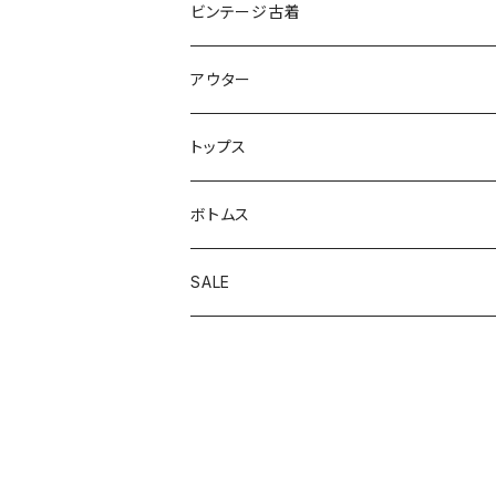
ビンテージ古着
アウター
アウトドアジャケット
トップス
カバーオール
カーディガン
ボトムス
コート
スウェット
オーバーオール
SALE
スイングトップジャケット
半袖シャツ
軍パン
アウター
テーラードジャケット
半袖Ｔ
スラックス
トップス
デニムジャケット
長袖シャツ
チノパン
ボトムス