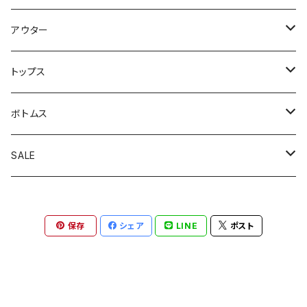
アウター
アウトドアジャケット
トップス
カバーオール
カーディガン
ボトムス
コート
スウェット
オーバーオール
SALE
スイングトップジャケット
半袖シャツ
軍パン
アウター
保存
シェア
LINE
ポスト
テーラードジャケット
半袖Ｔ
スラックス
トップス
デニムジャケット
長袖シャツ
チノパン
ボトムス