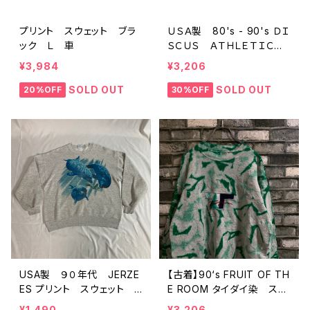
プリント スウェット ブラ
ＵＳＡ製 80's - 90's ＤＩ
ック Ｌ 車
ＳＣＵＳ ＡＴＨＬＥＴＩＣ
カレッジロゴ スウェット
¥3,984
¥3,206
ラグラン バーガンディ
SOLD OUT
SOLD OUT
20%OFF
30%OFF
USA製 ９０年代 JERZE
【古着】90‘s FRUIT OF TH
ES プリント スウェット
E ROOM タイダイ染 スウ
グレー L
ェット
¥1,490
¥3,206