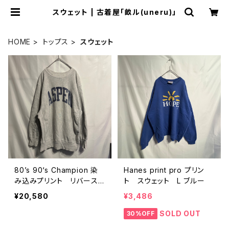
スウェット | 古着屋「畝ル(uneru)」
HOME
トップス
スウェット
80’s 90‘s Champion 染
Hanes print pro プリン
み込みプリント リバースウ
ト スウェット L ブルー
ィーブ reverse weave
¥20,580
¥3,486
SOLD OUT
30%OFF