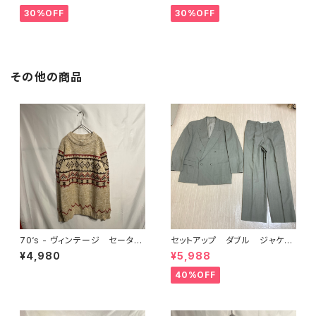
30%OFF
30%OFF
その他の商品
70‘s - ヴィンテージ セータ
セットアップ ダブル ジャケッ
ー ニット ノルディック
ト グレー ストライプ
¥4,980
¥5,988
40%OFF