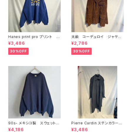
Hanes print pro プリント ス
太畝 コーデュロイ ジャケッ
ウェット L ブルー
ト ブラウン キャメル
¥3,486
¥2,786
30%OFF
30%OFF
90s- メキシコ製 スウェット
Pierre Cardin ステンカラー
Russel Athletic ネイビー
コート グレー
¥4,186
¥3,486