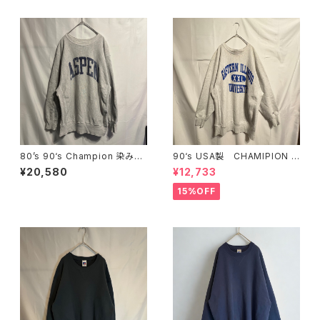
80’s 90‘s Champion 染み込
90‘s USA製 CHAMIPION リ
みプリント リバースウィーブ
バースウィーブ カレッジ XX
¥20,580
¥12,733
reverse weave
L
15%OFF