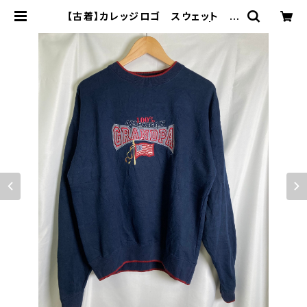
【古着】カレッジロゴ スウェット ネ
イビー オーバーサイズ M | 古着
屋「畝ル(uneru)」