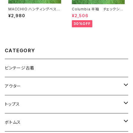
MACCHIO ハンティングベス
Columbia 半袖 チェックシャ
ト ブルー フィッシング LL
ツ L ブルー グリーン
¥2,980
¥2,506
30%OFF
CATEGORY
ビンテージ古着
アウター
アウトドアジャケット
トップス
カバーオール
カーディガン
ボトムス