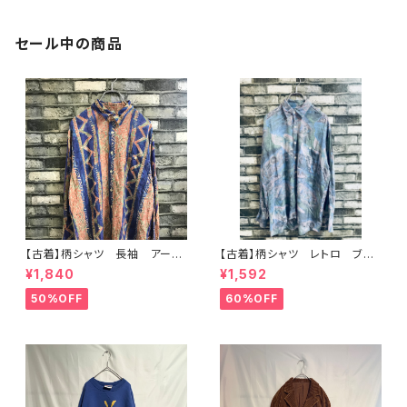
セール中の商品
【古着】柄シャツ 長袖 アー
【古着】柄シャツ レトロ ブル
ト レトロ クレイジー ブル
ー系 アート
¥1,840
¥1,592
ー レーヨン
50%OFF
60%OFF