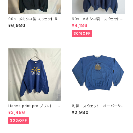
90s- メキシコ製 スウェット Ru
90s- メキシコ製 スウェット
ssel Athletic ブラック
Russel Athletic ネイビー
¥6,980
¥4,186
30%OFF
Hanes print pro プリント ス
刺繍 スウェット オーバーサイ
ウェット L ブルー
ズ ベア
¥3,486
¥2,980
30%OFF