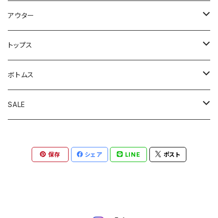
アウター
アウトドアジャケット
トップス
カバーオール
カーディガン
ボトムス
コート
スウェット
オーバーオール
SALE
スイングトップジャケット
半袖シャツ
軍パン
アウター
保存
シェア
LINE
ポスト
テーラードジャケット
半袖Ｔ
スラックス
トップス
デニムジャケット
長袖シャツ
チノパン
ボトムス