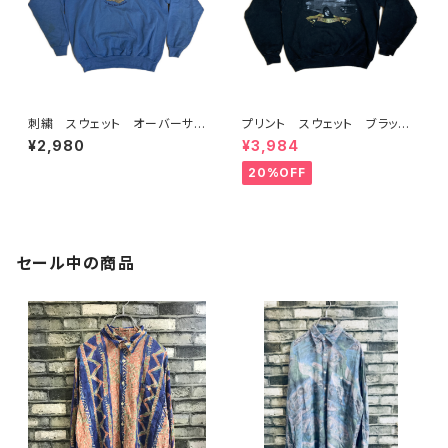
刺繍 スウェット オーバーサイ
プリント スウェット ブラッ
ズ ベア
ク Ｌ 車
¥2,980
¥3,984
20%OFF
セール中の商品