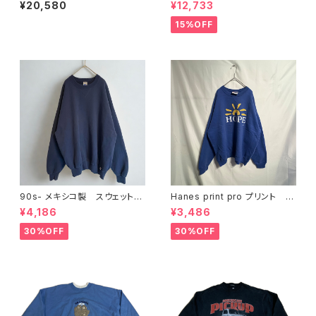
みプリント リバースウィーブ
バースウィーブ カレッジ XX
¥20,580
¥12,733
reverse weave
L
15%OFF
90s- メキシコ製 スウェット
Hanes print pro プリント ス
Russel Athletic ネイビー
ウェット L ブルー
¥4,186
¥3,486
30%OFF
30%OFF