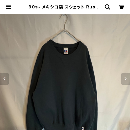
90s- メキシコ製 スウェット Russe
l Athletic ブラック | 古着屋「畝ル
(uneru)」