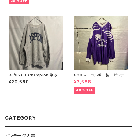
25%OFF
80’s 90‘s Champion 染み込
80‘s〜 ベルギー製 ビンテー
みプリント リバースウィーブ
ジ ユニフォーム ロンT パー
¥20,580
¥3,588
reverse weave
プル
40%OFF
CATEGORY
ビンテージ古着