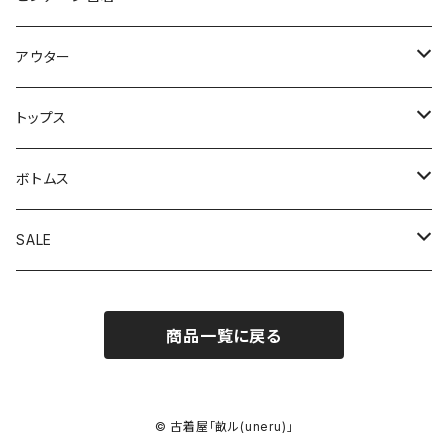
アウター
アウトドアジャケット
トップス
カバーオール
カーディガン
ボトムス
コート
スウェット
オーバーオール
SALE
スイングトップジャケット
半袖シャツ
軍パン
アウター
商品一覧に戻る
テーラードジャケット
半袖Ｔ
スラックス
トップス
デニムジャケット
長袖シャツ
チノパン
ボトムス
© 古着屋「畝ル(uneru)」