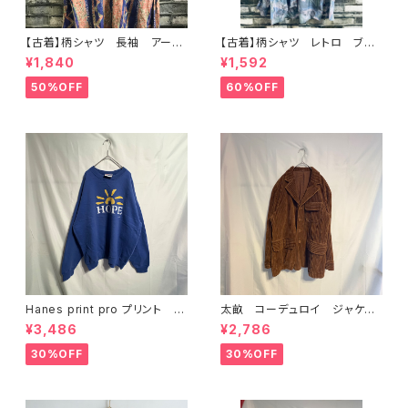
【古着】柄シャツ 長袖 アー
【古着】柄シャツ レトロ ブル
ト レトロ クレイジー ブル
ー系 アート
¥1,840
¥1,592
ー レーヨン
50%OFF
60%OFF
Hanes print pro プリント ス
太畝 コーデュロイ ジャケッ
ウェット L ブルー
ト ブラウン キャメル
¥3,486
¥2,786
30%OFF
30%OFF