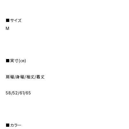
■サイズ
M
■実寸(㎝)
肩幅/身幅/袖丈/着丈
58/52/61/65
■カラー