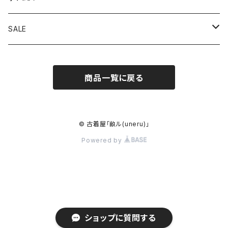
コート
スウェット
オーバーオール
SALE
スイングトップジャケット
半袖シャツ
軍パン
アウター
商品一覧に戻る
テーラードジャケット
半袖Ｔ
スラックス
トップス
デニムジャケット
長袖シャツ
チノパン
ボトムス
© 古着屋「畝ル(uneru)」
Powered by
トラックジャケット
ニット・セーター
ジーンズ
ミリタリー
ロンＴ
ワークパンツ
その他アウター
その他トップス
その他パンツ
ショップに質問する