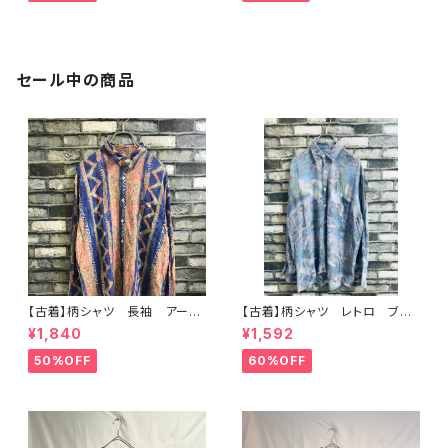
セール中の商品
【古着】柄シャツ 長袖 アー
【古着】柄シャツ レトロ ブル
ト レトロ クレイジー ブル
ー系 アート
¥1,840
¥1,592
ー レーヨン
50%OFF
60%OFF