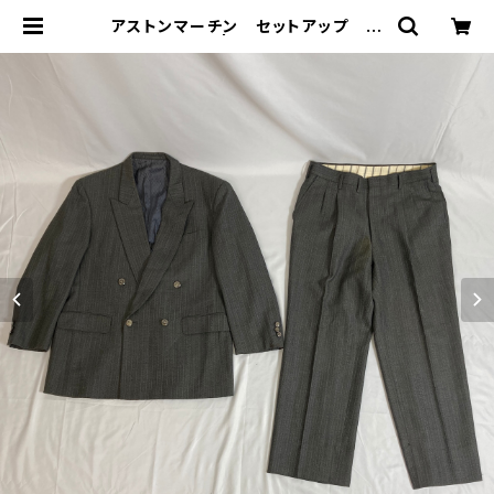
アストンマーチン セットアップ ダ
ブル グレー | 古着屋「畝ル(uner
u)」