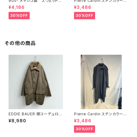
90s- メキシコ製 スウェット
Pierre Cardin ステンカラー
Russel Athletic ネイビー
コート グレー
¥4,186
¥3,486
30%OFF
30%OFF
その他の商品
EDDIE BAUER 襟コーデュロ
Pierre Cardin ステンカラー
イ コート カバーオール カ
コート グレー
¥8,980
¥3,486
ーキ XL
30%OFF