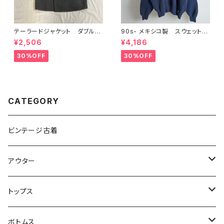
テーラードジャケット ダブル
90s- メキシコ製 スウェット
グレー オーバーサイズ
Russel Athletic ネイビー
¥2,506
¥4,186
30%OFF
30%OFF
CATEGORY
ビンテージ古着
アウター
アウトドアジャケット
トップス
カバーオール
カーディガン
ボトムス