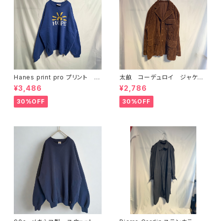
Hanes print pro プリント ス
太畝 コーデュロイ ジャケッ
ウェット L ブルー
ト ブラウン キャメル
¥3,486
¥2,786
30%OFF
30%OFF