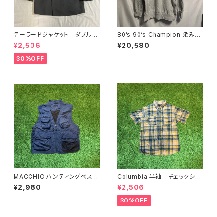
テーラードジャケット ダブル
80’s 90‘s Champion 染み込
グレー オーバーサイズ
みプリント リバースウィーブ
¥2,506
¥20,580
reverse weave
30%OFF
MACCHIO ハンティングベス
Columbia 半袖 チェックシャ
ト ブルー フィッシング LL
ツ L ブルー グリーン
¥2,980
¥2,506
30%OFF