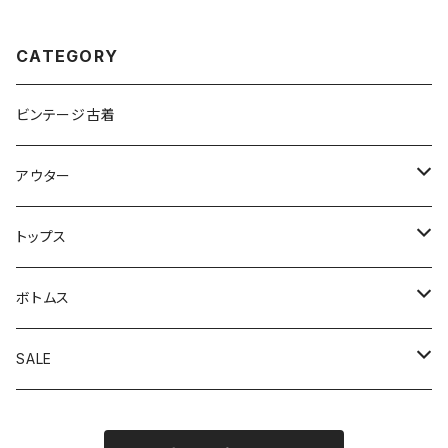
CATEGORY
ビンテージ古着
アウター
アウトドアジャケット
トップス
カバーオール
カーディガン
ボトムス
コート
スウェット
オーバーオール
SALE
スイングトップジャケット
半袖シャツ
軍パン
アウター