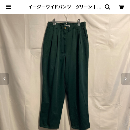
イージーワイドパンツ グリーン | 古
着屋「畝ル(uneru)」